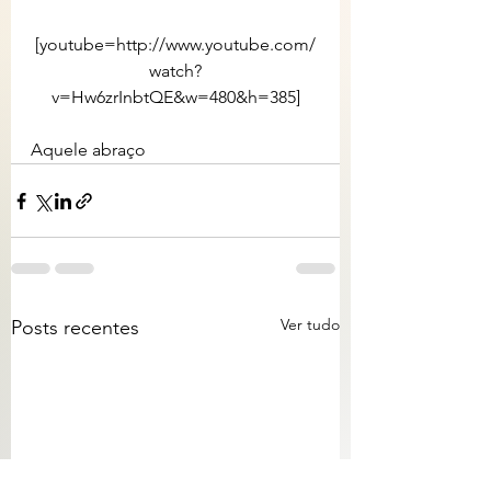
[youtube=http://www.youtube.com/
watch?
v=Hw6zrInbtQE&w=480&h=385]
Aquele abraço
Ver tudo
Posts recentes