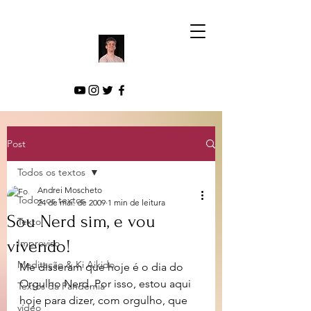
Post
Todos os textos
Andrei Moscheto
Todos os textos
24 de mai. de 2009
1 min de leitura
Sou Nerd sim, e vou
Texto
vivendo!
Improviso
Meditação & Ki Aikido
Me disseram que hoje é o dia do 
Orgulho Nerd. Por isso, estou aqui 
Textos da Pandemia
hoje para dizer, com orgulho, que 
vídeo