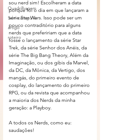
sou nerd sim! Escolheram a data 
Quadrilhagem
porque foi o dia em que lançaram a 
série Star Wars. Isso pode ser um 
Sem categoria
pouco contraditório para alguns 
artigo
nerds que prefeririam que a data 
roteiro
fosse o lançamento da série Star 
Trek, da série Senhor dos Anéis, da 
série The Big Bang Theory, Além da 
Imaginação, ou dos gibis da Marvel, 
da DC, da Mônica, da Vertigo, dos 
mangás, do primeiro evento de 
cosplay, do lançamento do primeiro 
RPG, ou da revista que acompanhou 
a maioria dos Nerds da minha 
geração: a Playboy.
A todos os Nerds, como eu: 
saudações!