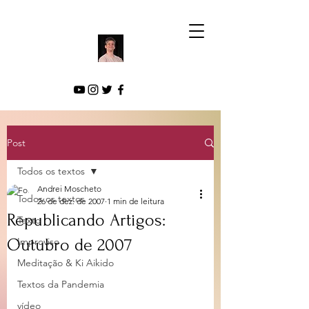
Post
Todos os textos
Andrei Moscheto
Todos os textos
26 de dez. de 2007
1 min de leitura
Republicando Artigos:
Texto
Outubro de 2007
Improviso
Meditação & Ki Aikido
Textos da Pandemia
vídeo