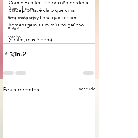
Comic Hamlet – só pra não perder a 
Quadrilhagem
piada pronta: é claro que uma 
orquestra gay tinha que ser em 
Sem categoria
homenagem a um músico gaúcho!
artigo
roteiro
(é ruim, mas é bom)
Ver tudo
Posts recentes