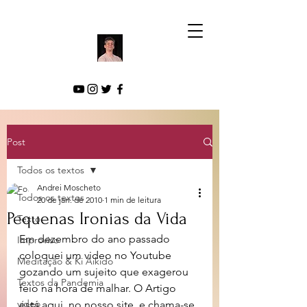
Post
Todos os textos
Andrei Moscheto
Todos os textos
20 de jan. de 2010
1 min de leitura
Pequenas Ironias da Vida
Texto
Em dezembro do ano passado 
Improviso
coloquei um video no Youtube 
Meditação & Ki Aikido
gozando um sujeito que exagerou 
Textos da Pandemia
feio na hora de malhar. O Artigo 
vídeo
está aqui, no nosso site, e chama-se 