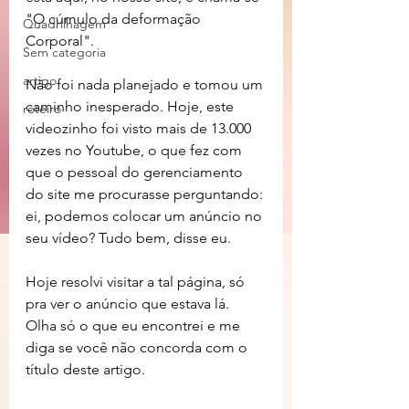
"O cúmulo da deformação 
Quadrilhagem
Corporal".
Sem categoria
artigo
Não foi nada planejado e tomou um 
caminho inesperado. Hoje, este 
roteiro
videozinho foi visto mais de 13.000 
vezes no Youtube, o que fez com 
que o pessoal do gerenciamento 
do site me procurasse perguntando: 
ei, podemos colocar um anúncio no 
seu vídeo? Tudo bem, disse eu.
Hoje resolvi visitar a tal página, só 
pra ver o anúncio que estava lá. 
Olha só o que eu encontrei e me 
diga se você não concorda com o 
título deste artigo.