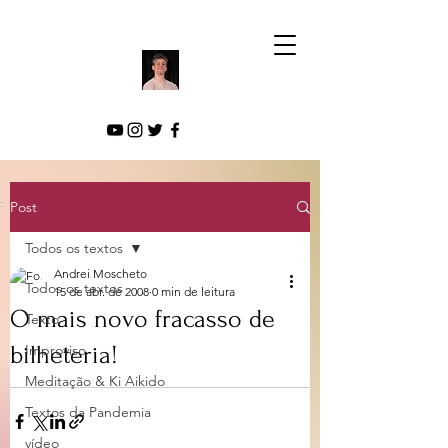
Post
Todos os textos
Andrei Moscheto
Todos os textos
15 de abr. de 2008
0 min de leitura
O mais novo fracasso de
Texto
bilheteria!
Improviso
Meditação & Ki Aikido
Textos da Pandemia
vídeo