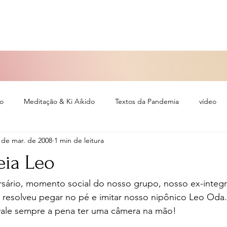
so
Meditação & Ki Aikido
Textos da Pandemia
vídeo
 de mar. de 2008
1 min de leitura
eiro
eia Leo
rsário, momento social do nosso grupo, nosso ex-integr
resolveu pegar no pé e imitar nosso nipônico Leo Oda.
vale sempre a pena ter uma câmera na mão!