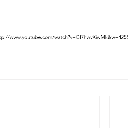
ttp://www.youtube.com/watch?v=Gf7hwvXiwMk&w=425