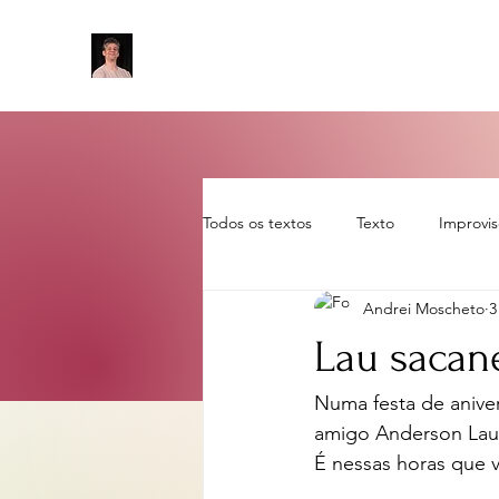
Todos os textos
Texto
Improvi
Andrei Moscheto
3
Sem categoria
artigo
rot
Lau sacan
Numa festa de anive
amigo Anderson Lau 
É nessas horas que 