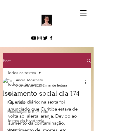
Post
Todos os textos
Andrei Moscheto
Todos os textos
8 de set. de 2020
2 min de leitura
Isolamento social dia 174
Texto
Querido diário: na sexta foi 
Improviso
anunciado que Curitiba estava de 
Meditação & Ki Aikido
volta ao  alerta laranja. Devido ao 
Textos da Pandemia
aumento da contaminação, 
vídeo
crescimento de  mortes, etc, 