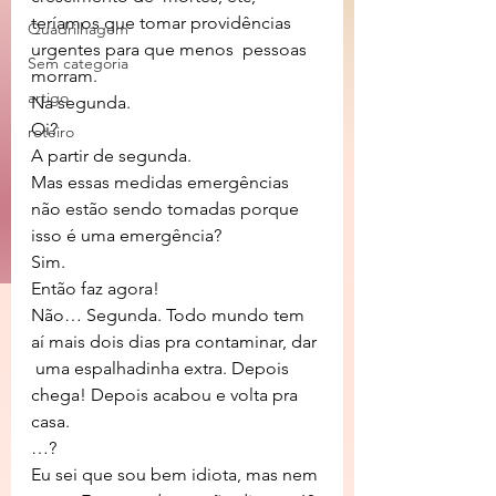
teríamos que tomar providências 
Quadrilhagem
urgentes para que menos  pessoas 
Sem categoria
morram.
artigo
Na segunda.
Oi?
roteiro
A partir de segunda.
Mas essas medidas emergências 
não estão sendo tomadas porque 
isso é uma emergência?
Sim.
Então faz agora!
Não… Segunda. Todo mundo tem 
aí mais dois dias pra contaminar, dar 
 uma espalhadinha extra. Depois 
chega! Depois acabou e volta pra 
casa.
…?
Eu sei que sou bem idiota, mas nem 