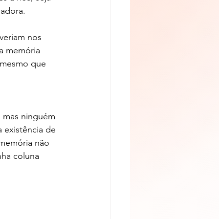
nadora.
veriam nos 
ua memória 
, mesmo que 
, mas ninguém 
 existência de 
memória não 
nha coluna 