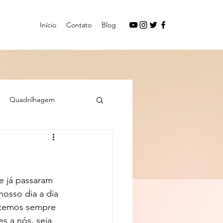
Início
Contato
Blog
Quadrilhagem
e já passaram 
osso dia a dia 
o temos sempre 
s a nós, seja 