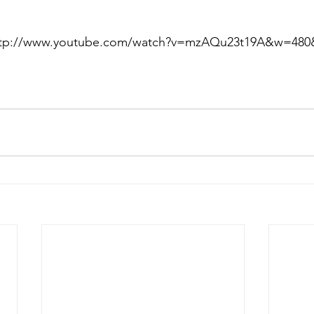
ttp://www.youtube.com/watch?v=mzAQu23t19A&w=480