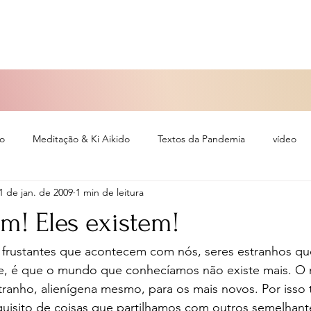
so
Meditação & Ki Aikido
Textos da Pandemia
vídeo
1 de jan. de 2009
1 min de leitura
eiro
em! Eles existem!
 frustantes que acontecem com nós, seres estranhos qu
e, é que o mundo que conhecíamos não existe mais. O n
stranho, alienígena mesmo, para os mais novos. Por iss
uisito de coisas que partilhamos com outros semelhante