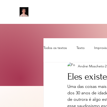
Todos os textos
Texto
Improvi
Andrei Moscheto
2
Sem categoria
artigo
rot
Eles exist
Uma das coisas mais
dos 30 anos de idad
de outrora é algo e
esse saudosismo esq