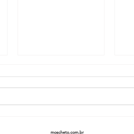
Não f
2025 - Referências dadas em
aulas de improviso
moscheto.com.br