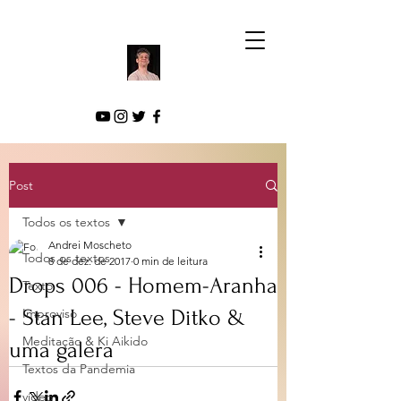
Post
Todos os textos
Andrei Moscheto
Todos os textos
8 de dez. de 2017
0 min de leitura
Drops 006 - Homem-Aranha
Texto
- Stan Lee, Steve Ditko &
Improviso
Meditação & Ki Aikido
uma galera
Textos da Pandemia
vídeo