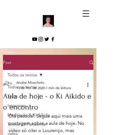
Post
Todos os textos
Andrei Moscheto
Todos os textos
13 de fev. de 2020
1 min de leitura
Aula de hoje - o Ki Aikido e
Texto
o encontro
Improviso
Meditação & Ki Aikido
Olá pessoal. Segue aqui mais uma 
postagem sobre a aula de hoje. No 
Textos da Pandemia
vídeo só citei o Lourenço, mas 
vídeo