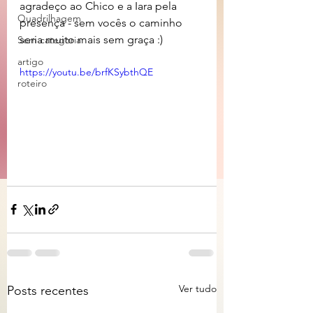
agradeço ao Chico e a Iara pela 
Quadrilhagem
presença - sem vocês o caminho 
seria muito mais sem graça :)
Sem categoria
artigo
https://youtu.be/brfKSybthQE
roteiro
Ver tudo
Posts recentes