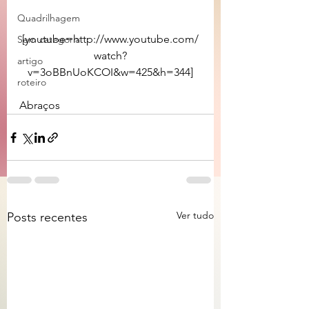
Quadrilhagem
[youtube=http://www.youtube.com/
Sem categoria
watch?
artigo
v=3oBBnUoKCOI&w=425&h=344]
roteiro
Abraços 
Ver tudo
Posts recentes