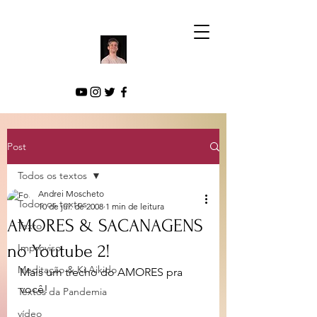
Post
Todos os textos
Andrei Moscheto
Todos os textos
10 de jul. de 2008
1 min de leitura
AMORES & SACANAGENS
Texto
no Youtube 2!
Improviso
Meditação & Ki Aikido
Mais um trecho do AMORES pra 
você!
Textos da Pandemia
vídeo