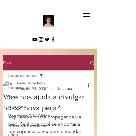
Post
Todos os textos
Andrei Moscheto
Todos os textos
29 de out. de 2008
1 min de leitura
Você nos ajuda a divulgar
Texto
nossa nova peça?
Improviso
Meditação & Ki Aikido
Aqui está a nossa propaganda via 
web. Será que você se importaria 
Textos da Pandemia
em copiar esta imagem e mandar 
vídeo