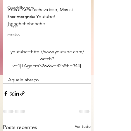
Quadrilhagem
Pois a Anne achava isso, Mas aí 
inventaram o Youtube! 
Sem categoria
hehehehehehehe
artigo
roteiro
[youtube=http://www.youtube.com/
watch?
v=1jTAgeEm32w&w=425&h=344]
Aquele abraço 
Ver tudo
Posts recentes