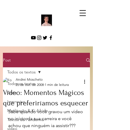
Post
Todos os textos
Andrei Moscheto
Todos os textos
23 de out. de 2008
1 min de leitura
Vídeo: Momentos Mágicos
Texto
que preferiríamos esquecer
Improviso
Meditação & Ki Aikido
Sabe quando você gravou um vídeo 
no início da sua carreira e você 
Textos da Pandemia
achou que ninguém ia assistir???
vídeo