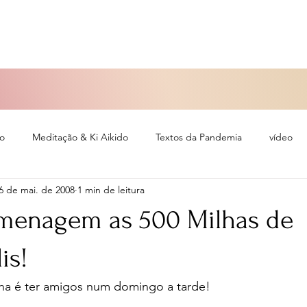
so
Meditação & Ki Aikido
Textos da Pandemia
vídeo
6 de mai. de 2008
1 min de leitura
eiro
menagem as 500 Milhas de
is!
lha é ter amigos num domingo a tarde!