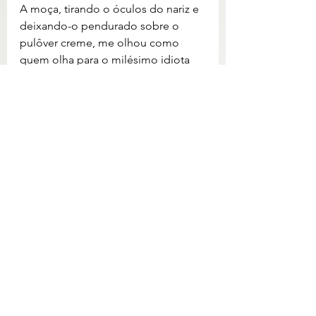
A moça, tirando o óculos do nariz e 
deixando-o pendurado sobre o 
pulôver creme, me olhou como 
quem olha para o milésimo idiota 
que não entende essa BRILHANTE 
explicação que ela dá e, com gosto, 
me falou: 
então o senhor entra na 
vara, no final do corredor.
…é claro que essa eu entendi. Vara 
de família, a gente já viu isso em 
filme de advogado, essa tava fácil. 
Mas e o número de piadas infames 
que inundam a sua cabeça nesse 
momento? 
(continua…)