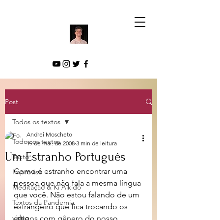
Post
Todos os textos
Andrei Moscheto
Todos os textos
19 de mai. de 2008
3 min de leitura
Um Estranho Português
Texto
Como é estranho encontrar uma 
Improviso
pessoa que não fala a mesma língua 
Meditação & Ki Aikido
que você. Não estou falando de um 
Textos da Pandemia
estrangeiro que fica trocando os 
vídeo
artigos com gênero do nosso 