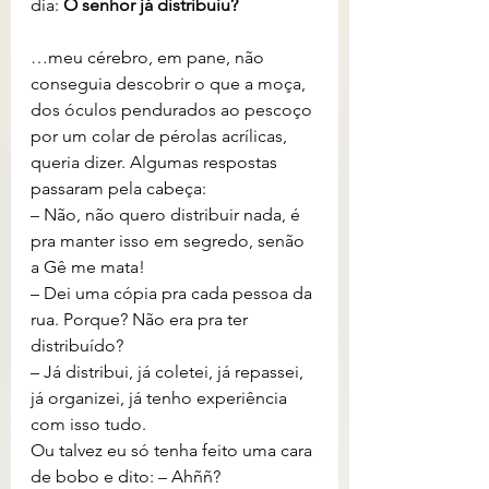
dia: 
O senhor já distribuiu?
…meu cérebro, em pane, não 
conseguia descobrir o que a moça, 
dos óculos pendurados ao pescoço 
por um colar de pérolas acrílicas, 
queria dizer. Algumas respostas 
passaram pela cabeça:
– Não, não quero distribuir nada, é 
pra manter isso em segredo, senão 
a Gê me mata! 
– Dei uma cópia pra cada pessoa da 
rua. Porque? Não era pra ter 
distribuído?
– Já distribui, já coletei, já repassei, 
já organizei, já tenho experiência 
com isso tudo.
Ou talvez eu só tenha feito uma cara 
de bobo e dito: – Ahññ? 