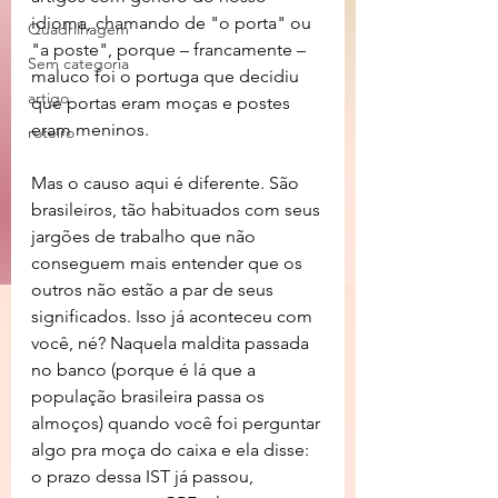
idioma, chamando de "o porta" ou 
Quadrilhagem
"a poste", porque – francamente – 
Sem categoria
maluco foi o portuga que decidiu 
artigo
que portas eram moças e postes 
eram meninos.
roteiro
Mas o causo aqui é diferente. São 
brasileiros, tão habituados com seus 
jargões de trabalho que não 
conseguem mais entender que os 
outros não estão a par de seus 
significados. Isso já aconteceu com 
você, né? Naquela maldita passada 
no banco (porque é lá que a 
população brasileira passa os 
almoços) quando você foi perguntar 
algo pra moça do caixa e ela disse: 
o prazo dessa IST já passou, 