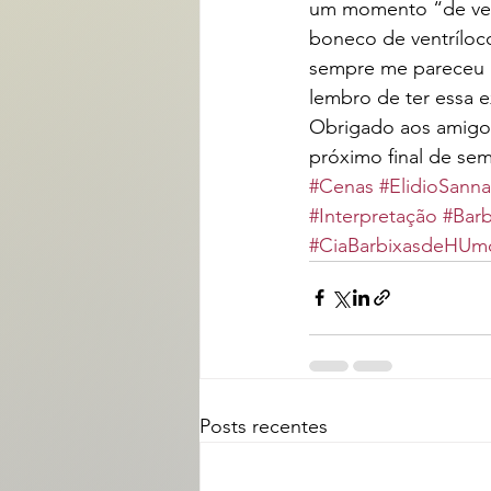
um momento “de ver
boneco de ventríloc
sempre me pareceu 
lembro de ter essa e
Obrigado aos amigos
próximo final de se
#Cenas
#ElidioSanna
#Interpretação
#Barb
#CiaBarbixasdeHUm
Posts recentes