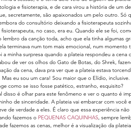
logia e fisioterapia, e de cara virou a história de um de
que, secretamente, são apaixonados um pelo outro. Só q
i embora do consultório deixando a fisioterapeuta sozinh
A fisioterapeuta, no caso, era eu. Quando ele se foi, c
 lembro da canção toda, acho que ela tinha algumas gr
s ela terminava num tom mais emocional, num momento tr
i a minha surpresa quando a plateia respondeu a cena 
bou de ver os olhos do Gato de Botas, do Shrek, fazen
ação da cena, dava pra ver que a plateia estava torcen
. Mas eu sou um cara! Sou maior que o Elídio, inclusive
age como se isso fosse patético, estranho, esquisito?
l disso é olhar para este fenômeno e ver o quanto é imp
inho de sinceridade. A plateia vai embarcar com você 
ve de verdade a eles. É claro que essa experiência não 
ando fazemos o 
PEQUENAS CAQUINHAS
, sempre lem
de fazemos as cenas, melhor é a visualização da plateia