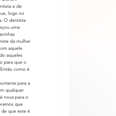
ntista e de 
ue, logo no 
a. O dentista 
omeçou uma 
acinhas 
iste da mulher 
com aquele 
do aqueles 
do para que o 
. Então como é 
ortante para a 
em qualquer 
é nova para o 
bramos que 
 de que este é 