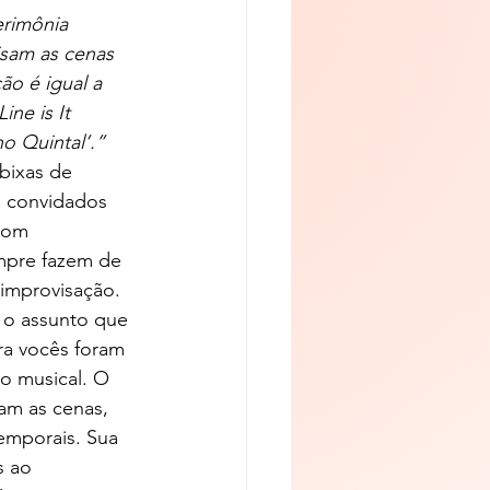
erimônia 
isam as cenas 
o é igual a 
ne is It 
o Quintal’.”
bixas de 
o convidados 
com 
mpre fazem de 
improvisação.
 o assunto que 
a vocês foram 
o musical. O 
am as cenas, 
emporais. Sua 
 ao 