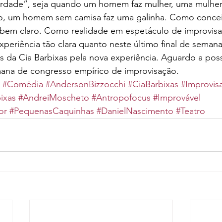
dade”, seja quando um homem faz mulher, uma mulher
o, um homem sem camisa faz uma galinha. Como conceito
bem claro. Como realidade em espetáculo de improvisa
xperiência tão clara quanto neste último final de semana
 da Cia Barbixas pela nova experiência. Aguardo a poss
mana de congresso empírico de improvisação.
#Comédia
#AndersonBizzocchi
#CiaBarbixas
#Improvis
ixas
#AndreiMoscheto
#Antropofocus
#Improvável
or
#PequenasCaquinhas
#DanielNascimento
#Teatro