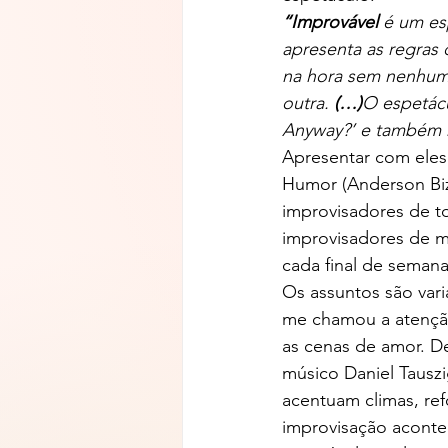
“Improvável
 é um es
apresenta as regras 
na hora sem nenhuma
outra. 
(…)
O espetácu
Anyway?’ e também n
Apresentar com eles 
Humor (Anderson Biz
improvisadores de to
improvisadores de mu
cada final de seman
Os assuntos são var
me chamou a atenção
as cenas de amor. De
músico Daniel Tausz
acentuam climas, ref
improvisação aconte