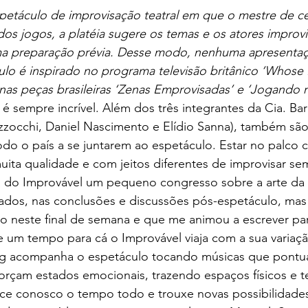
petáculo de improvisação teatral em que o mestre de c
dos jogos, a platéia sugere os temas e os atores improv
 preparação prévia. Desse modo, nenhuma apresentaçã
lo é inspirado no programa televisão britânico ‘Whose Li
as peças brasileiras ‘Zenas Emprovisadas’ e ‘Jogando n
é sempre incrível. Além dos três integrantes da Cia. Bar
zocchi, Daniel Nascimento e Elídio Sanna), também sã
do o país a se juntarem ao espetáculo. Estar no palco 
ita qualidade e com jeitos diferentes de improvisar se
a do Improvável um pequeno congresso sobre a arte da 
iados, nas conclusões e discussões pós-espetáculo, mas
 neste final de semana e que me animou a escrever par
 um tempo para cá o Improvável viaja com a sua variaçã
ig acompanha o espetáculo tocando músicas que pontu
orçam estados emocionais, trazendo espaços físicos e t
ce conosco o tempo todo e trouxe novas possibilidades