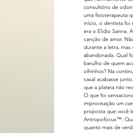
consultório de odonto
uma fisioterapeuta 
início, o dentista fo
era o Elidio Sanna. 
canção de amor. Não
durante a letra, ma
abandonada. Qual fo
barulho de quem aca
olhinhos? Na continu
casal acabasse junto
que a plateia não re
O que foi sensaciona
improvisação um cam
proposta que você le
Antropofocus™. Qu
quanto mais de verda