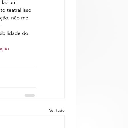
 faz um 
 teatral isso 
ção, não me 
.
ibilidade do 
ação
Ver tudo