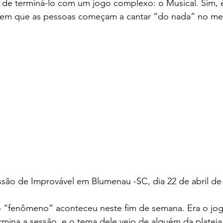
ve de terminá-lo com um jogo complexo: o Musical. Sim,
 em que as pessoas começam a cantar “do nada” no meio
ssão de Improvável em Blumenau -SC, dia 22 de abril de
o “fenômeno” aconteceu neste fim de semana. Era o jog
mina a sessão, e o tema dele veio de alguém da plateia