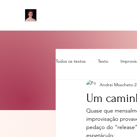
Todos os textos
Texto
Improvi
Andrei Moscheto
2
Sem categoria
artigo
rot
Um caminh
Quase que mensalmen
improvisação provav
pedaço do “release”
espetáculo: