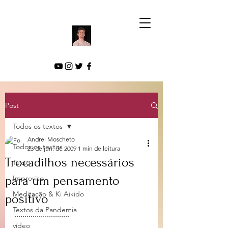
Post
Todos os textos
Andrei Moscheto
Todos os textos
23 de jun. de 2009
1 min de leitura
Trocadilhos necessários
Texto
para um pensamento
Improviso
Meditação & Ki Aikido
positivo
Textos da Pandemia
...........................
vídeo