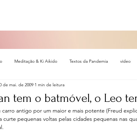
so
Meditação & Ki Aikido
Textos da Pandemia
vídeo
0 de mai. de 2009
1 min de leitura
eiro
n tem o batmóvel, o Leo tem
 carro antigo por um maior e mais potente (Freud explic
 curte pequenas voltas pelas cidades pequenas nas qu
l. 