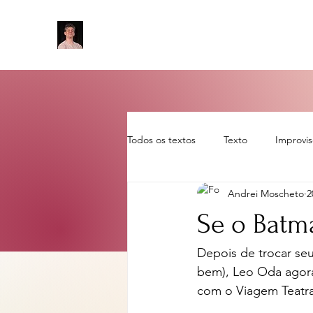
Todos os textos
Texto
Improvi
Andrei Moscheto
2
Sem categoria
artigo
rot
Se o Batma
Depois de trocar seu
bem), Leo Oda agora
com o Viagem Teatra