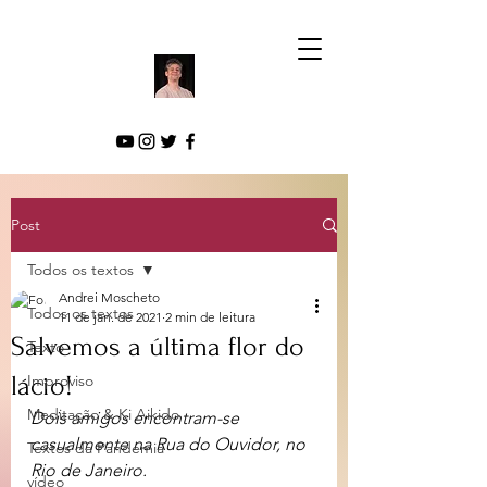
Post
Todos os textos
Andrei Moscheto
Todos os textos
11 de jan. de 2021
2 min de leitura
Salvemos a última flor do
Texto
lácio!
Improviso
Meditação & Ki Aikido
Dois amigos encontram-se 
casualmente na Rua do Ouvidor, no 
Textos da Pandemia
Rio de Janeiro.
vídeo