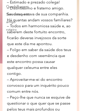
– Estimado e prezado colega!
Quadrilhagem
– Distintíssimo e fraterno amigo. 
Saudoso estava de sua companhia. 
Sem categoria
Há quantas andam vossos familiares?
artigo
– Todos em harmoniosa saúde e, ao 
roteiro
saberem deste fortuito encontro, 
ficarão deveras invejosos da sorte 
que este dia me apontou.
– Folgo em saber da saúde dos teus 
e desdenho com veemência que 
este encontro possa causar 
qualquer celeuma entre eles 
contigo.
– Aproveitar-me-ei do encontro 
convosco para um inquérito pouco 
comum entre nós.
– Peço-lhe que nunca se esquive de 
questionar o que quer que se passe  
pelos teus mais profundos ou 