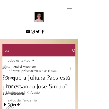
Post
Todos os textos
Andrei Moscheto
Todos os textos
16 de jul. de 2009
0 min de leitura
Por que a Juliana Paes está
Texto
processando José Simão?
Improviso
Meditação & Ki Aikido
Sem categoria
Textos da Pandemia
vídeo