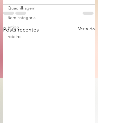
Quadrilhagem
Sem categoria
artigo
Ver tudo
Posts recentes
roteiro
De que lado você
Monty-Pythonlândi
embarca?