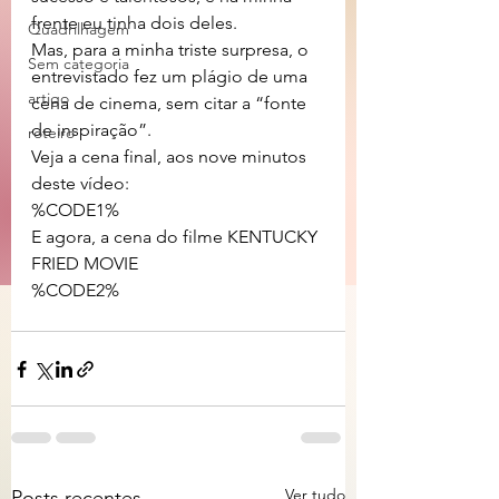
frente eu tinha dois deles.
Quadrilhagem
Mas, para a minha triste surpresa, o 
Sem categoria
entrevistado fez um plágio de uma 
artigo
cena de cinema, sem citar a “fonte 
de inspiração”.
roteiro
Veja a cena final, aos nove minutos 
deste vídeo:
%CODE1%
E agora, a cena do filme KENTUCKY 
FRIED MOVIE
%CODE2%
Ver tudo
Posts recentes