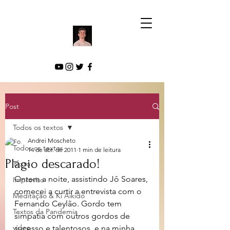
Post
Todos os textos
Andrei Moscheto
Todos os textos
14 de abr. de 2011
1 min de leitura
Plágio descarado!
Texto
Ontem a noite, assistindo Jô Soares, 
Improviso
comecei a curtir a entrevista com o 
Meditação & Ki Aikido
Fernando Ceylão. Gordo tem 
Textos da Pandemia
simpatia com outros gordos de 
vídeo
sucesso e talentosos, e na minha 