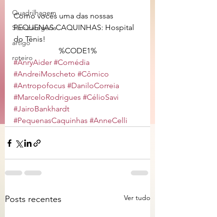
Quadrilhagem
Como vocês uma das nossas 
PEQUENAS CAQUINHAS: Hospital 
Sem categoria
do Tênis!
artigo
%CODE1%
roteiro
#AnryAider
#Comédia
#AndreiMoscheto
#Cômico
#Antropofocus
#DaniloCorreia
#MarceloRodrigues
#CélioSavi
#JairoBankhardt
#PequenasCaquinhas
#AnneCelli
Ver tudo
Posts recentes