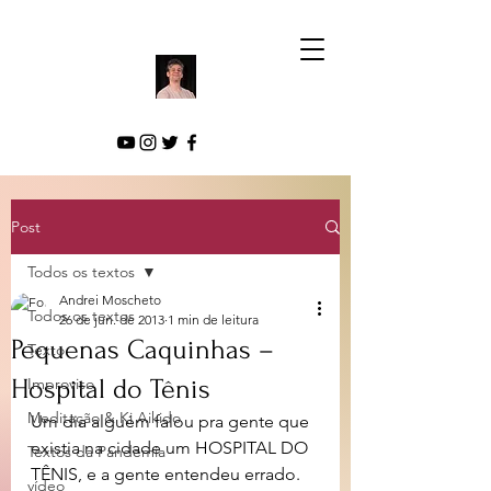
Post
Todos os textos
Andrei Moscheto
Todos os textos
26 de jun. de 2013
1 min de leitura
Pequenas Caquinhas –
Texto
Hospital do Tênis
Improviso
Meditação & Ki Aikido
Um dia alguém falou pra gente que 
existia na cidade um HOSPITAL DO 
Textos da Pandemia
TÊNIS, e a gente entendeu errado.
vídeo