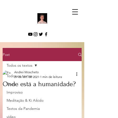
Post
Todos os textos
Andrei Moscheto
Todos os textos
29 de set. de 2021
1 min de leitura
Onde está a humanidade?
Texto
Improviso
Meditação & Ki Aikido
Textos da Pandemia
vídeo