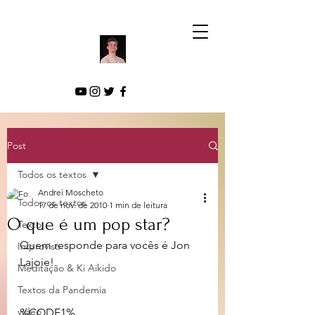
Post
Todos os textos
Andrei Moscheto
Todos os textos
17 de nov. de 2010
1 min de leitura
O que é um pop star?
Texto
Quem responde para vocês é Jon 
Improviso
Lajoie! 
Meditação & Ki Aikido
Textos da Pandemia
vídeo
%CODE1%