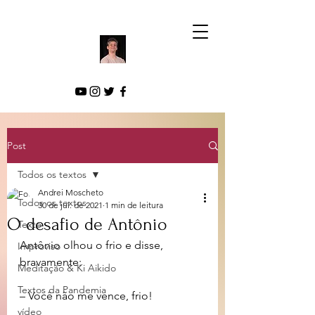
Post
Todos os textos
Andrei Moscheto
Todos os textos
30 de jul. de 2021
1 min de leitura
O desafio de Antônio
Texto
Antônio olhou o frio e disse, 
Improviso
bravamente:
Meditação & Ki Aikido
Textos da Pandemia
– Você não me vence, frio!
vídeo