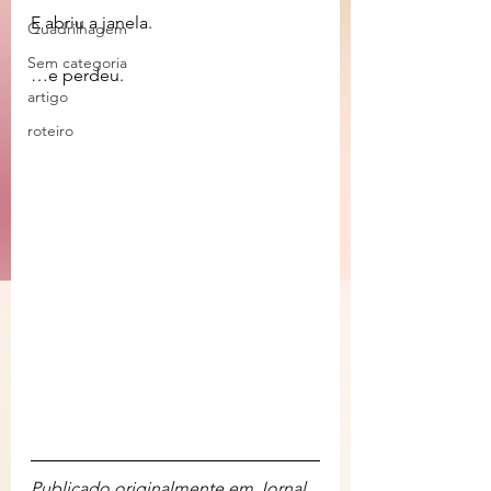
E abriu a janela.
Quadrilhagem
Sem categoria
…e perdeu.
artigo
roteiro
Publicado originalmente em Jornal 