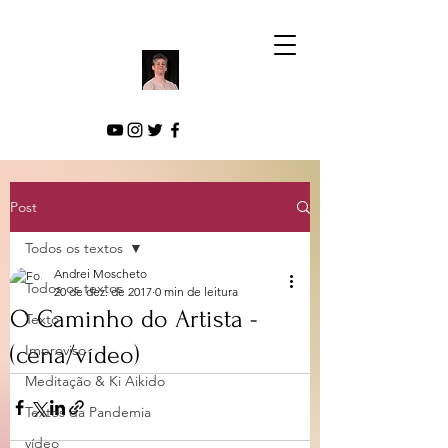
Post
Todos os textos
Andrei Moscheto
Todos os textos
20 de dez. de 2017
0 min de leitura
O Caminho do Artista -
Texto
(cena/vídeo)
Improviso
Meditação & Ki Aikido
Textos da Pandemia
vídeo