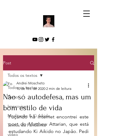
Post
Todos os textos
Andrei Moscheto
Todos os textos
10 de fev. de 2020
2 min de leitura
Não só autodefesa, mas um
Texto
bom estilo de vida
Improviso
Meditação & Ki Aikido
Fuçando na internet encontrei este 
post do Matthew Attarian, que está  
Textos da Pandemia
estudando Ki Aikido no Japão. Pedi 
vídeo