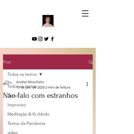
Post
Todos os textos
Andrei Moscheto
Todos os textos
13 de jan. de 2025
2 min de leitura
Não falo com estranhos
Texto
Improviso
Meditação & Ki Aikido
Textos da Pandemia
vídeo