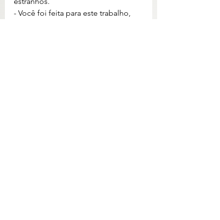
estranhos.
- Você foi feita para este trabalho, 
não temos um cliente que não seja 
estranho.
- Será um prazer ajudar.
crônica
humor
artigo
Texto
Ver tudo
Posts recentes