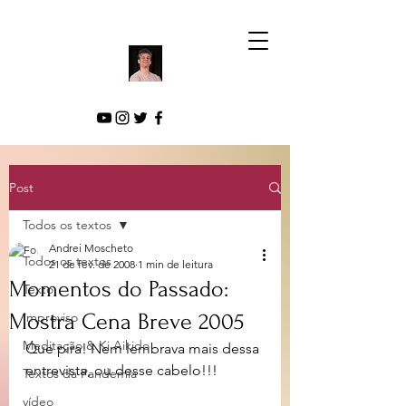
Post
Todos os textos
Andrei Moscheto
Todos os textos
21 de fev. de 2008
1 min de leitura
Momentos do Passado:
Texto
Mostra Cena Breve 2005
Improviso
Meditação & Ki Aikido
Que pira! Nem lembrava mais dessa 
entrevista, ou desse cabelo!!!
Textos da Pandemia
vídeo