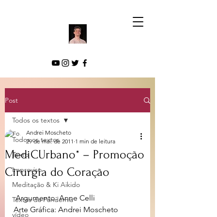
Post
Todos os textos
Andrei Moscheto
Todos os textos
29 de mai. de 2011
1 min de leitura
MediCUrbano* – Promoção
Texto
Cirurgia do Coração
Improviso
Meditação & Ki Aikido
 Argumento: Anne Celli
Textos da Pandemia
Arte Gráfica: Andrei Moscheto
vídeo