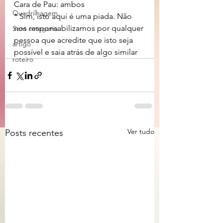
Cara de Pau: ambos
Quadrilhagem
* Sim, isto aqui é uma piada. Não 
nos responsabilizamos por qualquer 
Sem categoria
pessoa que acredite que isto seja 
artigo
possível e saia atrás de algo similar
roteiro
Ver tudo
Posts recentes