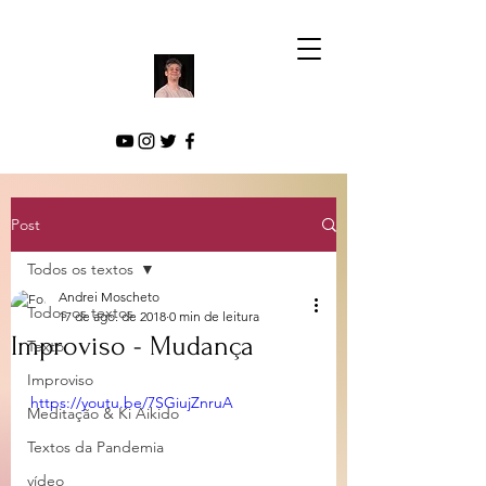
Post
Todos os textos
Andrei Moscheto
Todos os textos
17 de ago. de 2018
0 min de leitura
Improviso - Mudança
Texto
Improviso
https://youtu.be/7SGiujZnruA
Meditação & Ki Aikido
Textos da Pandemia
vídeo