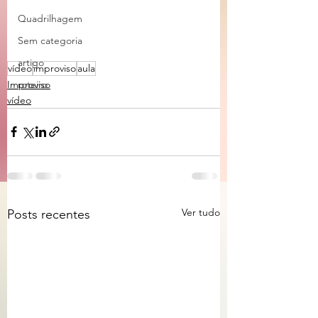
Quadrilhagem
Sem categoria
artigo
vídeo
improviso
aula
Improviso
roteiro
vídeo
Ver tudo
Posts recentes