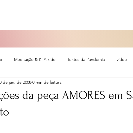
so
Meditação & Ki Aikido
Textos da Pandemia
vídeo
0 de jan. de 2008
0 min de leitura
eiro
ções da peça AMORES em S
to