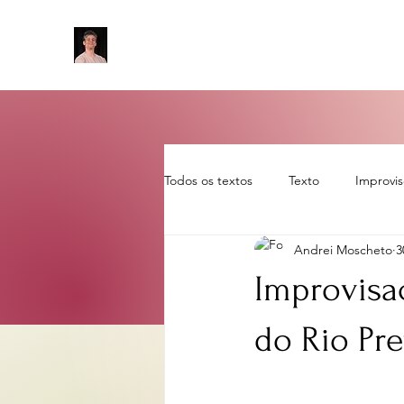
Todos os textos
Texto
Improvi
Andrei Moscheto
3
Sem categoria
artigo
rot
Improvisa
do Rio Pre