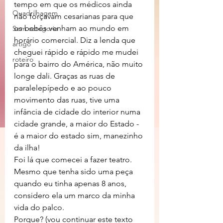
tempo em que os médicos ainda 
Quadrilhagem
não forçavam cesarianas para que 
os bebês venham ao mundo em 
Sem categoria
horário comercial. Diz a lenda que 
artigo
cheguei rápido e rápido me mudei 
roteiro
para o bairro do América, não muito 
longe dali. Graças as ruas de 
paralelepípedo e ao pouco 
movimento das ruas, tive uma 
infância de cidade do interior numa 
cidade grande, a maior do Estado - 
é a maior do estado sim, manezinho 
da ilha! 
Foi lá que comecei a fazer teatro. 
Mesmo que tenha sido uma peça 
quando eu tinha apenas 8 anos, 
considero ela um marco da minha 
vida do palco. 
Porque? (vou continuar este texto 