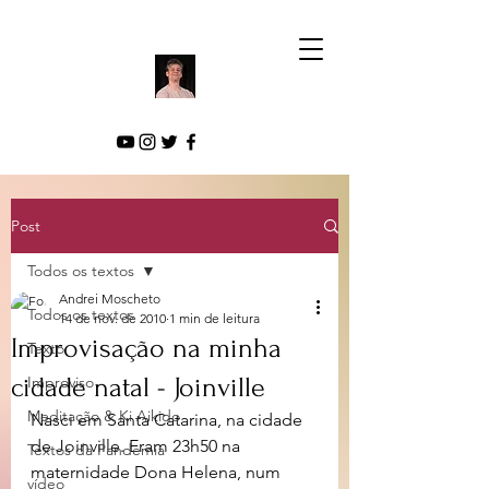
Post
Todos os textos
Andrei Moscheto
Todos os textos
14 de nov. de 2010
1 min de leitura
Improvisação na minha
Texto
cidade natal - Joinville
Improviso
Meditação & Ki Aikido
Nasci em Santa Catarina, na cidade 
de Joinville. Eram 23h50 na 
Textos da Pandemia
maternidade Dona Helena, num 
vídeo