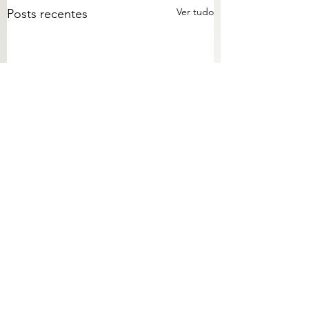
Ver tudo
Posts recentes
De que lado você
Monty-Pythonlândi
embarca?
Comentários