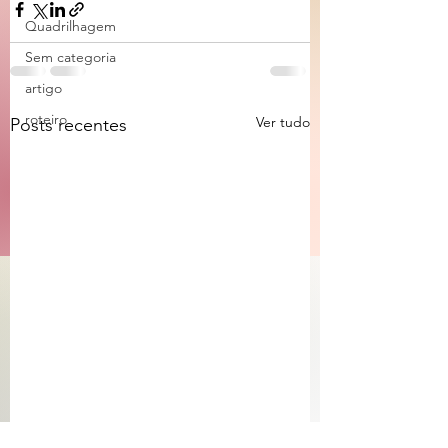
Quadrilhagem
Sem categoria
artigo
roteiro
Ver tudo
Posts recentes