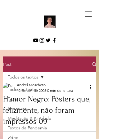
Post
Todos os textos
Andrei Moscheto
Todos os textos
12 de abr. de 2008
0 min de leitura
Humor Negro: Pôsters que,
Texto
felizmente, não foram
Improviso
Meditação & Ki Aikido
impressos 09
Textos da Pandemia
vídeo