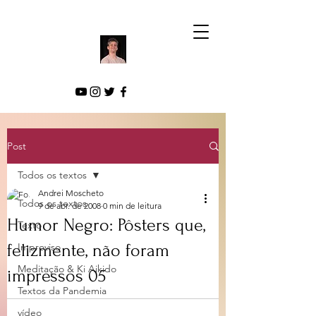
Post
Todos os textos
Andrei Moscheto
Todos os textos
9 de abr. de 2008
0 min de leitura
Humor Negro: Pôsters que,
Texto
felizmente, não foram
Improviso
Meditação & Ki Aikido
impressos 05
Textos da Pandemia
vídeo