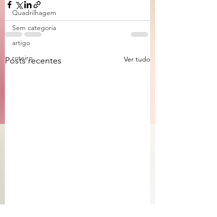
Quadrilhagem
Sem categoria
artigo
roteiro
Ver tudo
Posts recentes