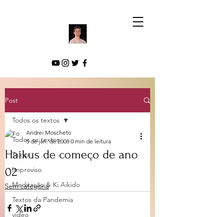
Post
Todos os textos
Andrei Moscheto
Todos os textos
5 de jan. de 2008
0 min de leitura
Haikus de começo de ano
Texto
02
Improviso
Meditação & Ki Aikido
Sem categoria
Textos da Pandemia
vídeo