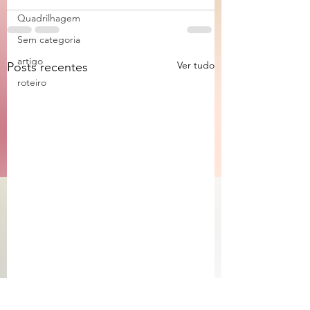
Quadrilhagem
Sem categoria
artigo
Ver tudo
Posts recentes
roteiro
De que lado você
Monty-Pythonlândi
embarca?