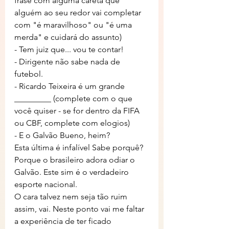
frase com alguma careta que 
alguém ao seu redor vai completar 
com "é maravilhoso" ou "é uma 
merda" e cuidará do assunto)
- Tem juiz que... vou te contar!
- Dirigente não sabe nada de 
futebol.
- Ricardo Teixeira é um grande 
_________ (complete com o que 
você quiser - se for dentro da FIFA 
ou CBF, complete com elogios)
- E o Galvão Bueno, heim?
Esta última é infalível Sabe porquê? 
Porque o brasileiro adora odiar o 
Galvão. Este sim é o verdadeiro 
esporte nacional.
O cara talvez nem seja tão ruim 
assim, vai. Neste ponto vai me faltar 
a experiência de ter ficado 