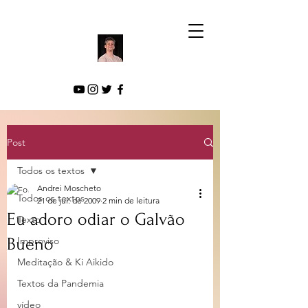
Post
Todos os textos
Andrei Moscheto
Todos os textos
21 de jul. de 2009
2 min de leitura
Eu adoro odiar o Galvão
Texto
Bueno
Improviso
Meditação & Ki Aikido
Textos da Pandemia
vídeo