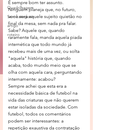
É sempre bom ter assunto. 
Quadrilhagem
Ninguém planeja que, no futuro, 
você será aquele sujeito quietão no 
Sem categoria
final da mesa, sem nada pra falar. 
artigo
Sabe? Aquele que, quando 
roteiro
raramente fala, manda aquela piada 
internética que todo mundo já 
recebeu mais de uma vez, ou solta 
"aquela" história que, quando 
acaba, todo mundo meio que se 
olha com aquela cara, perguntando 
internamente: acabou? 
Sempre achei que esta era a 
necessidade básica de futebol na 
vida das criaturas que não querem 
estar isoladas da sociedade. Com 
futebol, todos os comentários 
podem ser interessantes: a 
repetição exaustiva da contratação 