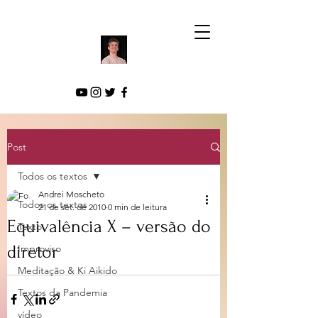
Post
Todos os textos
Andrei Moscheto
Todos os textos
21 de set. de 2010
0 min de leitura
Equivalência X – versão do
Texto
diretor
Improviso
Meditação & Ki Aikido
Textos da Pandemia
vídeo