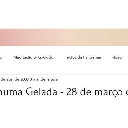
so
Meditação & Ki Aikido
Textos da Pandemia
vídeo
 de abr. de 2008
0 min de leitura
eiro
numa Gelada - 28 de março 