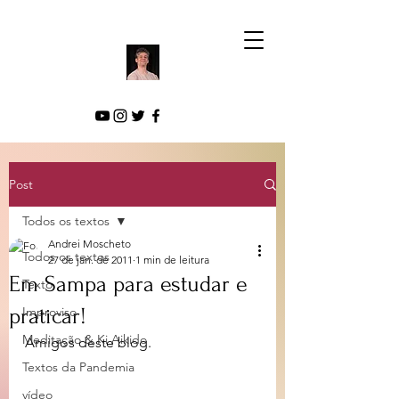
Post
Todos os textos
Andrei Moscheto
Todos os textos
27 de jan. de 2011
1 min de leitura
Em Sampa para estudar e
Texto
praticar!
Improviso
Meditação & Ki Aikido
Amigos deste blog. 
Textos da Pandemia
vídeo