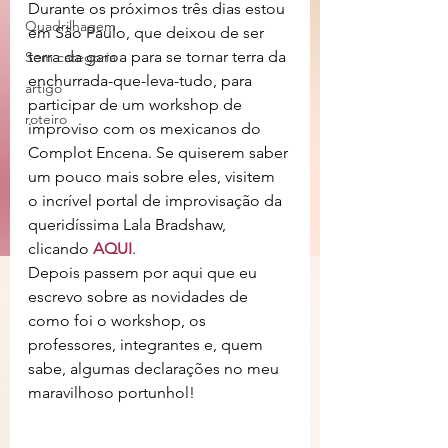
Durante os próximos três dias estou 
Quadrilhagem
em São Paulo, que deixou de ser 
terra da garoa para se tornar terra da 
Sem categoria
enchurrada-que-leva-tudo, para 
artigo
participar de um workshop de 
roteiro
improviso com os mexicanos do 
Complot Encena. Se quiserem saber 
um pouco mais sobre eles, visitem 
o incrível portal de improvisação da 
queridíssima Lala Bradshaw, 
clicando 
AQUI
. 
Depois passem por aqui que eu 
escrevo sobre as novidades de 
como foi o workshop, os 
professores, integrantes e, quem 
sabe, algumas declarações no meu 
maravilhoso portunhol! 