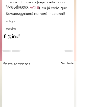
Jogos Olímpicos (veja o artigo do 
Quadrilhagem
Leo clicando 
AQUI
), eu já creio que 
a mudança será no herói nacional!
Sem categoria
artigo
roteiro
Ver tudo
Posts recentes