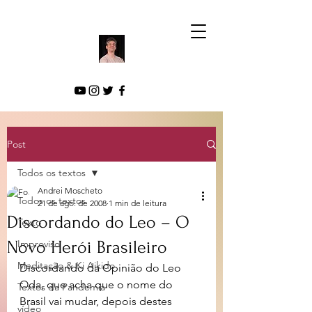
Post
Todos os textos
Andrei Moscheto
Todos os textos
21 de ago. de 2008
1 min de leitura
Discordando do Leo – O
Texto
Novo Herói Brasileiro
Improviso
Meditação & Ki Aikido
Discordando da Opinião do Leo 
Oda, que acha que o nome do 
Textos da Pandemia
Brasil vai mudar, depois destes 
vídeo