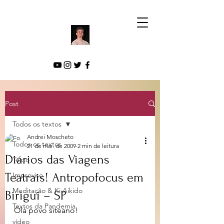
Post
Todos os textos
Andrei Moscheto
Todos os textos
21 de mai. de 2009
2 min de leitura
Diários das Viagens
Texto
Teatrais! Antropofocus em
Improviso
Meditação & Ki Aikido
Birigui – SP
Textos da Pandemia
Olá povo siteano!
vídeo