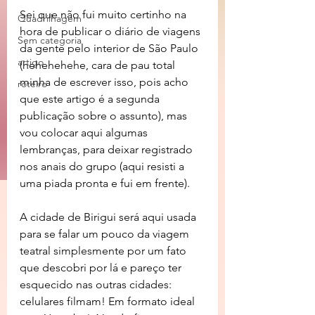
Sei que não fui muito certinho na 
Quadrilhagem
hora de publicar o diário de viagens 
Sem categoria
da gente pelo interior de São Paulo 
artigo
(hehehehehe, cara de pau total 
minha de escrever isso, pois acho 
roteiro
que este artigo é a segunda 
publicação sobre o assunto), mas 
vou colocar aqui algumas 
lembranças, para deixar registrado 
nos anais do grupo (aqui resisti a 
uma piada pronta e fui em frente).
A cidade de Birigui será aqui usada 
para se falar um pouco da viagem 
teatral simplesmente por um fato 
que descobri por lá e pareço ter 
esquecido nas outras cidades: 
celulares filmam! Em formato ideal 