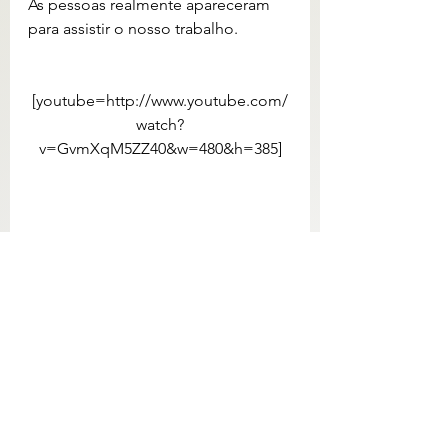
As pessoas realmente apareceram 
para assistir o nosso trabalho.
[youtube=http://www.youtube.com/
watch?
v=GvmXqM5ZZ40&w=480&h=385]
De Birigui é só tudo isso. Tivemos 
três sessões na cidade, todas muito 
bem recebidas. Tem comentários na 
parte dos espetáculos, aquele link 
láááááá em cima da página.  
Aquele abraço 