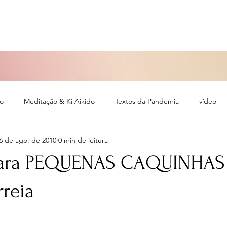
so
Meditação & Ki Aikido
Textos da Pandemia
vídeo
6 de ago. de 2010
0 min de leitura
eiro
para PEQUENAS CAQUINHAS 
rreia