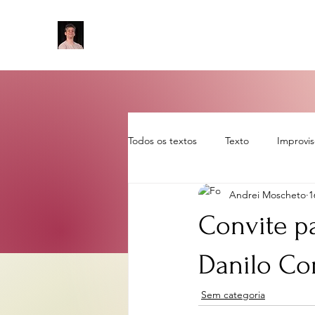
Todos os textos
Texto
Improvi
Andrei Moscheto
1
Sem categoria
artigo
rot
Convite 
Danilo Co
Sem categoria