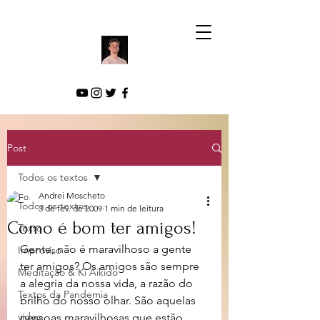
Post
Todos os textos
Andrei Moscheto
Todos os textos
3 de fev. de 2009
1 min de leitura
Como é bom ter amigos!
Texto
Gente, não é maravilhoso a gente 
Improviso
ter amigos? Os amigos são sempre 
Meditação & Ki Aikido
a alegria da nossa vida, a razão do 
Textos da Pandemia
brilho do nosso olhar. São aquelas 
vídeo
pessoas maravilhosas que estão 