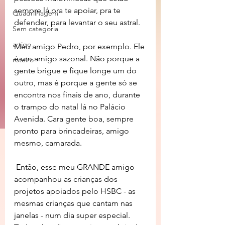
sempre lá pra te apoiar, pra te 
Quadrilhagem
defender, para levantar o seu astral.
Sem categoria
artigo
Meu amigo Pedro, por exemplo. Ele 
é um amigo sazonal. Não porque a 
roteiro
gente brigue e fique longe um do 
outro, mas é porque a gente só se 
encontra nos finais de ano, durante 
o trampo do natal lá no Palácio 
Avenida. Cara gente boa, sempre 
pronto para brincadeiras, amigo 
mesmo, camarada.
 Então, esse meu GRANDE amigo 
acompanhou as crianças dos 
projetos apoiados pelo HSBC - as 
mesmas crianças que cantam nas 
janelas - num dia super especial. 