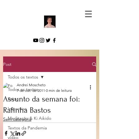
Post
Todos os textos
Andrei Moscheto
Todos os textos
7 de out. de 2011
0 min de leitura
Assunto da semana foi:
Texto
Rafinha Bastos
Improviso
Meditação & Ki Aikido
Sem categoria
Textos da Pandemia
vídeo