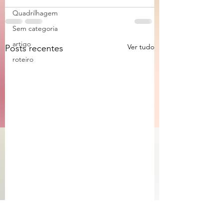
Quadrilhagem
Sem categoria
artigo
Ver tudo
Posts recentes
roteiro
De que lado você
Monty-Pythonlândi
embarca?