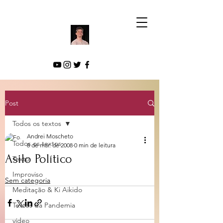
Post
Todos os textos
Andrei Moscheto
Todos os textos
8 de mar. de 2008
0 min de leitura
Asilo Político
Texto
Improviso
Sem categoria
Meditação & Ki Aikido
Textos da Pandemia
vídeo