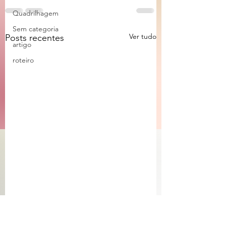
Quadrilhagem
Sem categoria
Ver tudo
Posts recentes
artigo
roteiro
De que lado você
Monty-Pythonlândi
embarca?