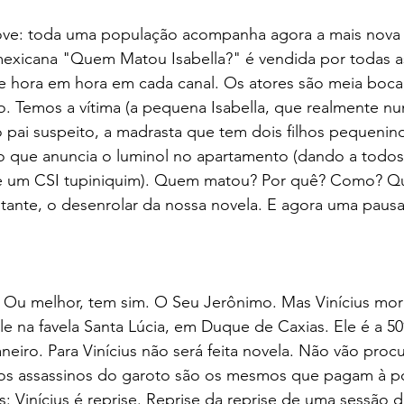
ove: toda uma população acompanha agora a mais nova 
xicana "Quem Matou Isabella?" é vendida por todas a
de hora em hora em cada canal. Os atores são meia boca
. Temos a vítima (a pequena Isabella, que realmente nu
 o pai suspeito, a madrasta que tem dois filhos pequenin
o que anuncia o luminol no apartamento (dando a todos
e um CSI tupiniquim). Quem matou? Por quê? Como? Q
stante, o desenrolar da nossa novela. E agora uma pausa
i. Ou melhor, tem sim. O Seu Jerônimo. Mas Vinícius mo
e na favela Santa Lúcia, em Duque de Caxias. Ele é a 50ª
eiro. Para Vinícius não será feita novela. Não vão procu
 os assassinos do garoto são os mesmos que pagam à pol
s: Vinícius é reprise. Reprise da reprise de uma sessão 