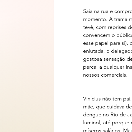
Saia na rua e compr
momento. A trama me
tevê, com reprises 
convencem o público
esse papel para si),
enlutada, o delegad
gostosa sensação d
perca, a qualquer in
nossos comerciais.
Vinícius não tem pa
mãe, que cuidava del
dengue no Rio de Jan
luminol, até porque
míseros salários. Mai