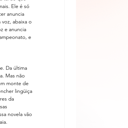
is. Ele é só 
er anuncia 
 voz, abaixa o 
z e anuncia 
campeonato, e 
. Da última 
da. Mas não 
 um monte de 
ncher lingüiça 
res da 
sas 
ssa novela vão 
aia.