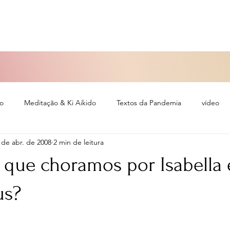
so
Meditação & Ki Aikido
Textos da Pandemia
vídeo
 de abr. de 2008
2 min de leitura
eiro
r que choramos por Isabella
us?