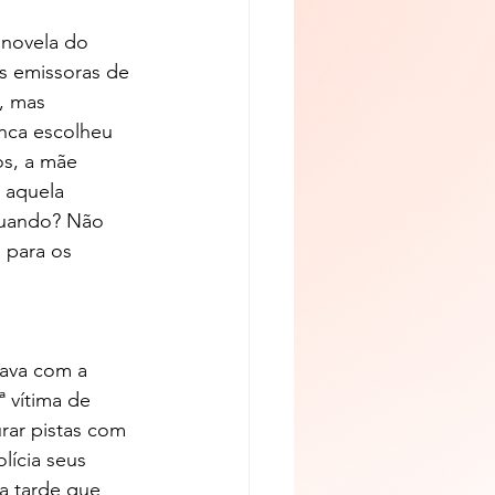
novela do 
s emissoras de 
, mas 
nca escolheu 
os, a mãe 
 aquela 
uando? Não 
 para os 
rava com a 
 vítima de 
rar pistas com 
ícia seus 
da tarde que 