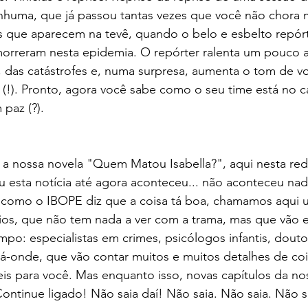
uma, que já passou tantas vezes que você não chora ma
que aparecem na tevê, quando o belo e esbelto repórt
morreram nesta epidemia. O repórter ralenta um pouco a
, das catástrofes e, numa surpresa, aumenta o tom de vo
 (!). Pronto, agora você sabe como o seu time está no 
 paz (?).
a nossa novela "Quem Matou Isabella?", aqui nesta rede
u esta notícia até agora aconteceu... não aconteceu na
 como o IBOPE diz que a coisa tá boa, chamamos aqui
ios, que não tem nada a ver com a trama, mas que vão e
po: especialistas em crimes, psicólogos infantis, douto
lá-onde, que vão contar muitos e muitos detalhes de coi
is para você. Mas enquanto isso, novas capítulos da no
ntinue ligado! Não saia daí! Não saia. Não saia. Não s