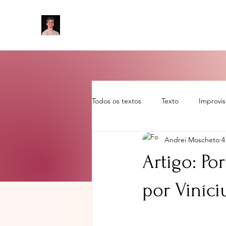
Todos os textos
Texto
Improvi
Andrei Moscheto
4
Sem categoria
artigo
rot
Artigo: Po
por Viníci