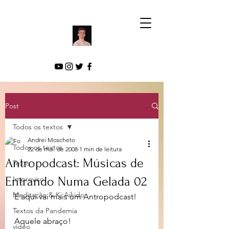
Post
Todos os textos
Andrei Moscheto
Todos os textos
22 de mai. de 2008
1 min de leitura
Antropodcast: Músicas de
Texto
Entrando Numa Gelada 02
Improviso
Meditação & Ki Aikido
E aqui vai mais um Antropodcast!
Textos da Pandemia
Aquele abraço!
vídeo