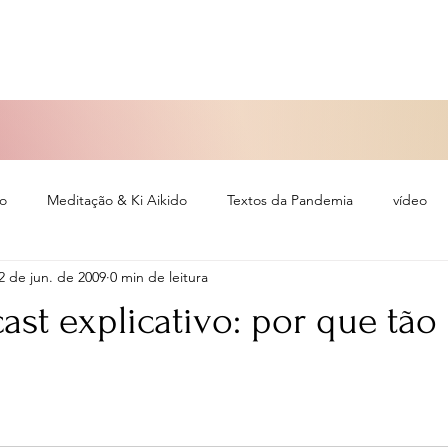
so
Meditação & Ki Aikido
Textos da Pandemia
vídeo
2 de jun. de 2009
0 min de leitura
eiro
st explicativo: por que tão