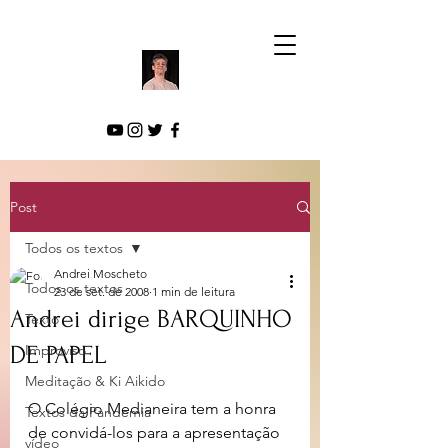
Post
Todos os textos
Andrei Moscheto
Todos os textos
23 de set. de 2008
1 min de leitura
Andrei dirige BARQUINHO
Texto
DE PAPEL
Improviso
Meditação & Ki Aikido
O Colégio Medianeira tem a honra 
Textos da Pandemia
de convidá-los para a apresentação 
vídeo