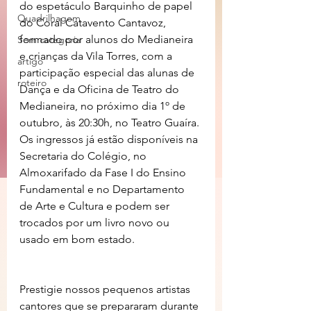
do espetáculo Barquinho de papel 
Quadrilhagem
do Coral Catavento Cantavoz, 
formado por alunos do Medianeira 
Sem categoria
e crianças da Vila Torres, com a 
artigo
participação especial das alunas de 
roteiro
Dança e da Oficina de Teatro do 
Medianeira, no próximo dia 1º de 
outubro, às 20:30h, no Teatro Guaíra. 
Os ingressos já estão disponíveis na 
Secretaria do Colégio, no 
Almoxarifado da Fase I do Ensino 
Fundamental e no Departamento 
de Arte e Cultura e podem ser 
trocados por um livro novo ou 
usado em bom estado.
Prestigie nossos pequenos artistas 
cantores que se prepararam durante 