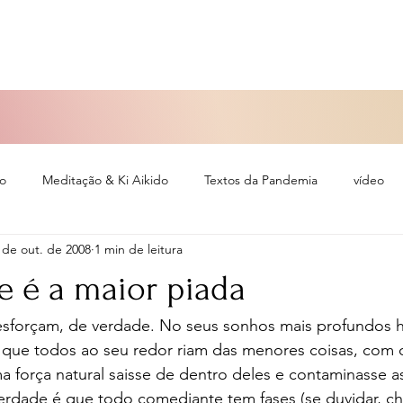
so
Meditação & Ki Aikido
Textos da Pandemia
vídeo
 de out. de 2008
1 min de leitura
eiro
e é a maior piada
sforçam, de verdade. No seus sonhos mais profundos h
 que todos ao seu redor riam das menores coisas, com 
 força natural saisse de dentro deles e contaminasse a
rdade é que todo comediante tem fases (se duvidar, ch