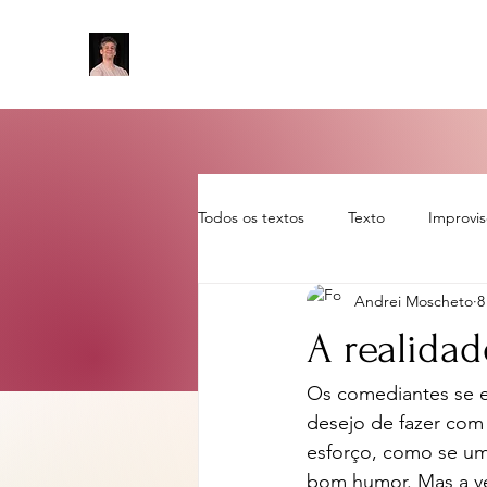
Todos os textos
Texto
Improvi
Andrei Moscheto
8
Sem categoria
artigo
rot
A realidad
Os comediantes se e
desejo de fazer com
esforço, como se uma
bom humor. Mas a ve