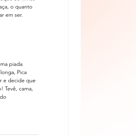
aça, o quanto 
ar em ser.
Uma piada 
longa, Pica 
r e decide que 
! Tevê, cama, 
rdo 